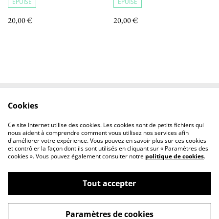
ÉPUISÉ
ÉPUISÉ
20,00 €
20,00 €
Cookies
Conditions Générales
Conditions Générales de
d'Utilisation
Ventes
Ce site Internet utilise des cookies. Les cookies sont de petits fichiers qui
Politique de cookies
A Propos
nous aident à comprendre comment vous utilisez nos services afin
d'améliorer votre expérience. Vous pouvez en savoir plus sur ces cookies
et contrôler la façon dont ils sont utilisés en cliquant sur « Paramètres des
cookies ». Vous pouvez également consulter notre
politique de cookies
.
Tout accepter
©
2026
Atelier Marie Corrieu
Paramètres de cookies