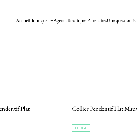
Accueil
Boutique
Agenda
Boutiques Partenaires
Une question ?
C
endentif Plat
Collier Pendentif Plat Mau
ÉPUISÉ