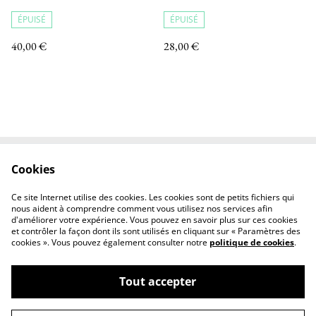
ÉPUISÉ
ÉPUISÉ
40,00 €
28,00 €
Cookies
Conditions Générales
Conditions Générales de
d'Utilisation
Ventes
Ce site Internet utilise des cookies. Les cookies sont de petits fichiers qui
Politique de cookies
A Propos
nous aident à comprendre comment vous utilisez nos services afin
d'améliorer votre expérience. Vous pouvez en savoir plus sur ces cookies
et contrôler la façon dont ils sont utilisés en cliquant sur « Paramètres des
cookies ». Vous pouvez également consulter notre
politique de cookies
.
Tout accepter
©
2026
Atelier Marie Corrieu