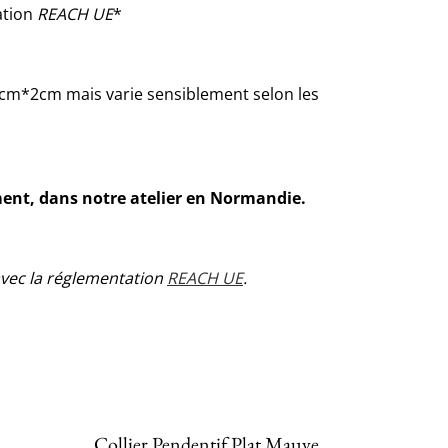
ation
REACH UE
*
2cm*2cm mais varie sensiblement selon les
ment, dans notre atelier en Normandie.
avec la réglementation
REACH UE
.
Collier Pendentif Plat Mauve