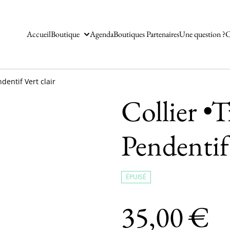
Accueil
Boutique
Agenda
Boutiques Partenaires
Une question ?
C
dentif Vert clair
Collier •
Pendentif 
ÉPUISÉ
35,00 €