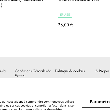
1)
ÉPUISÉ
28,00 €
ales
Conditions Générales de
Politique de cookies
A Propos
Ventes
Paramètre
hiers qui nous aident à comprendre comment vous utilisez
r plus sur ces cookies et contrôler la façon dont ils sont
galement consulter notre
politique de cookies
.