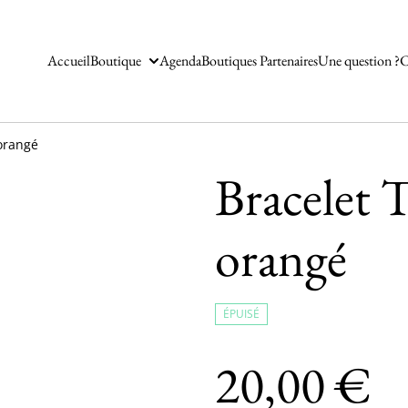
Accueil
Boutique
Agenda
Boutiques Partenaires
Une question ?
C
 orangé
Bracelet T
orangé
ÉPUISÉ
20,00 €